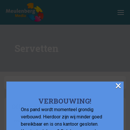
Servetten
×
–
VERBOUWING!
Offerte aanvragen
Ons pand wordt momenteel grondig
verbouwd. Hierdoor zijn wij minder goed
Ontwerp
*
bereikbaar en is ons kantoor gesloten.
Door ons laten ontwerpen