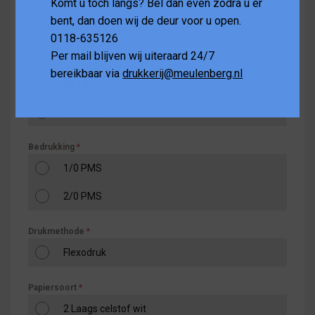
Komt u toch langs? Bel dan even zodra u er
bent, dan doen wij de deur voor u open.
Ik heb zelf een bestand
0118-635126
Per mail blijven wij uiteraard 24/7
Formaat
*
bereikbaar via
drukkerij@meulenberg.nl
40 x 40 cm
33 x 33 cm
Bedrukking
*
1/0 PMS
2/0 PMS
Drukmethode
*
Flexodruk
Papiersoort
*
2 Laags celstof wit