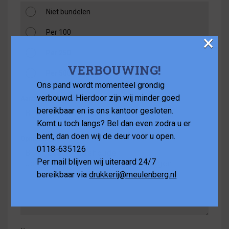
Niet bundelen
Per 100
×
Per 250
VERBOUWING!
Per 500
Ons pand wordt momenteel grondig
verbouwd. Hierdoor zijn wij minder goed
Aantal
*
bereikbaar en is ons kantoor gesloten.
Komt u toch langs? Bel dan even zodra u er
bent, dan doen wij de deur voor u open.
Opmerkingen
0118-635126
Per mail blijven wij uiteraard 24/7
bereikbaar via
drukkerij@meulenberg.nl