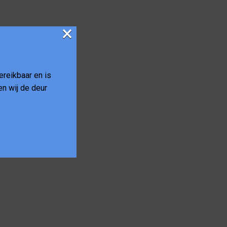
×
reikbaar en is
en wij de deur