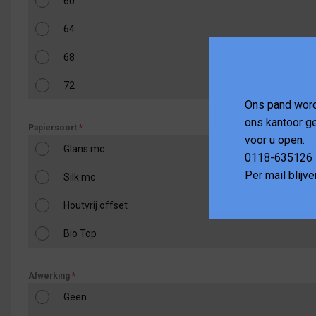
60
64
68
72
Ons pand word
ons kantoor ge
Papiersoort
*
voor u open.
Glans mc
0118-635126
Per mail blijv
Silk mc
Houtvrij offset
Bio Top
Afwerking
*
Geen