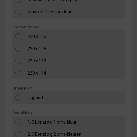
Ik heb zelf een bestand
Formaat (mm)
*
220 x 110
220 x 156
229 x 162
229 x 114
Oriëntatie
*
Liggend
Bedrukking
*
1/0 Eenzijdig 1 pms-kleur
2/0 Eenzijdig 2 pms-kleuren