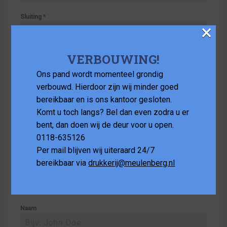
Sluiting
*
×
Gelijmd
Stiplock
VERBOUWING!
Ons pand wordt momenteel grondig
Aantal
*
verbouwd. Hierdoor zijn wij minder goed
bereikbaar en is ons kantoor gesloten.
Komt u toch langs? Bel dan even zodra u er
Opmerkingen
bent, dan doen wij de deur voor u open.
0118-635126
Per mail blijven wij uiteraard 24/7
bereikbaar via
drukkerij@meulenberg.nl
Naam