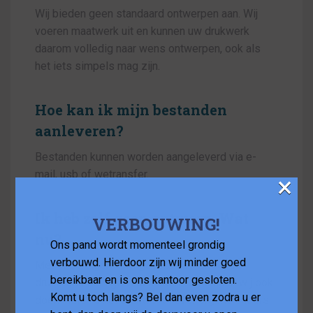
Wij bieden geen standaard ontwerpen aan. Wij
voeren maatwerk uit en kunnen uw drukwerk
daarom volledig naar wens ontwerpen, ook als
het iets simpels mag zijn.
Hoe kan ik mijn bestanden
aanleveren?
Bestanden kunnen worden aangeleverd via e-
mail, usb of wetransfer.
×
Ik heb zelf geen ontwerp. Wat
VERBOUWING!
nu?
Ons pand wordt momenteel grondig
verbouwd. Hierdoor zijn wij minder goed
Met onze eigen vormgevers kunnen wij uw
bereikbaar en is ons kantoor gesloten.
drukbestanden gereed maken. Dit kunnen wij ook
Komt u toch langs? Bel dan even zodra u er
doen indien u het drukwerk liever ergens anders