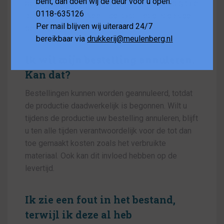
bent, dan doen wij de deur voor u open.
bestelt, of wanneer het ontwerp enkel om digitale
0118-635126
publicatie vraagt. Neem contact met ons op voor
Per mail blijven wij uiteraard 24/7
de mogelijkheden.
bereikbaar via
drukkerij@meulenberg.nl
Ik wil mijn bestelling annuleren.
Kan dat?
Bestellingen kunnen worden geannuleerd, totdat
de productie daadwerkelijk is begonnen. Wilt u
tijdens de productie uw bestelling annuleren, blijft
u ten alle tijden verantwoordelijk voor de tot dan
toe gemaakt kosten zoals het verbruikte
materiaal. Ook kan dit invloed hebben op de
levertijd.
Ik zie een fout in het bestand,
terwijl ik deze al heb