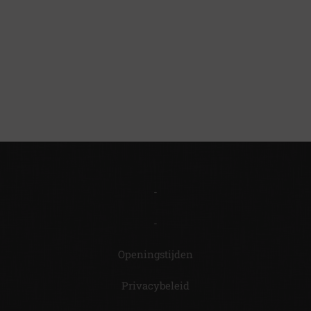
horh3h4rohq3 fhqoefh3qh hfqhrf;oqh
-
-
Openingstijden
Privacybeleid