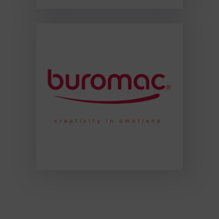
dqwefdf fq34r314 rf3r3oih4r iufh43rih4irh ohfhfor
h3qorh f3qrhoq3hr hrhq3or h3ohro3qhr