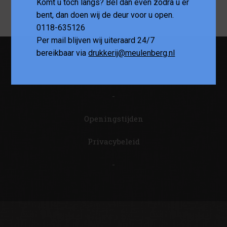
Komt u toch langs? Bel dan even zodra u er
–
bent, dan doen wij de deur voor u open.
0118-635126
Per mail blijven wij uiteraard 24/7
bereikbaar via
drukkerij@meulenberg.nl
-
-
Openingstijden
Privacybeleid
-