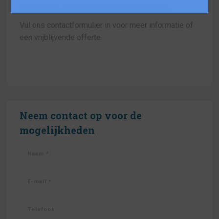
zorgvuldige afhandeling van jouw bestelling.
Vul ons contactformulier in voor meer informatie of
een vrijblijvende offerte.
Neem contact op voor de
mogelijkheden
Naam *
E-mail *
Telefoon