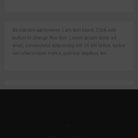
Bestanden aanleveren. I am text block. Click edit
button to change this text. Lorem ipsum dolor sit
amet, consectetur adipiscing elit. Ut elit tellus, luctus
nec ullamcorper mattis, pulvinar dapibus leo.
-
-