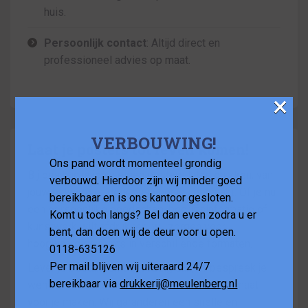
huis.
Persoonlijk contact
: Altijd direct en
professioneel advies op maat.
×
VERBOUWING!
Laat je posters tot leven komen!
Ons pand wordt momenteel grondig
Bij ons kun je jouw eigen posters laten drukken, van
verbouwd. Hierdoor zijn wij minder goed
jouw ontwerp of door ons voor jou gemaakt. Of je nu
bereikbaar en is ons kantoor gesloten.
een persoonlijke boodschap, bedrijfsinformatie of
Komt u toch langs? Bel dan even zodra u er
kunstwerk wilt afdrukken, wij zorgen voor
bent, dan doen wij de deur voor u open.
hoogwaardige prints in verschillende formaten.
0118-635126
Per mail blijven wij uiteraard 24/7
Lever je bestanden eenvoudig aan, of bespreek je
bereikbaar via
drukkerij@meulenberg.nl
wensen met ons zodat we een ontwerp op maat
voor je maken. Wij garanderen een snelle en