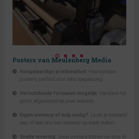
Posters van Meulenberg Media
Hoogwaardige printkwaliteit
: Haarscherpe
posters, perfect voor elke toepassing.
Verschillende formaten mogelijk
: Van klein tot
groot, afgestemd op jouw wensen.
Eigen ontwerp of hulp nodig?
: Lever je bestand
aan, of laat ons een ontwerp op maat maken.
Snelle levering
: Jouw posters binnen no-time in